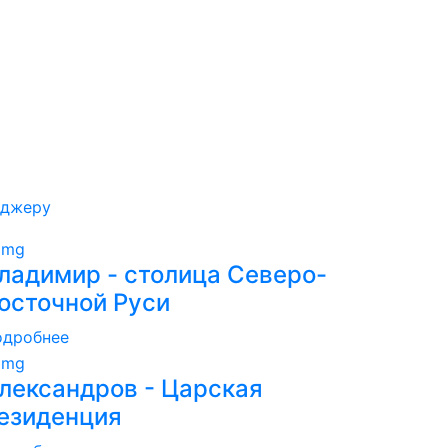
еджеру
ладимир - столица Северо-
осточной Руси
одробнее
лександров - Царская
езиденция