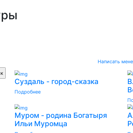
уры
Написать мен
Суздаль - город-сказка
В
В
Подробнее
П
Муром - родина Богатыря
А
Ильи Муромца
Р