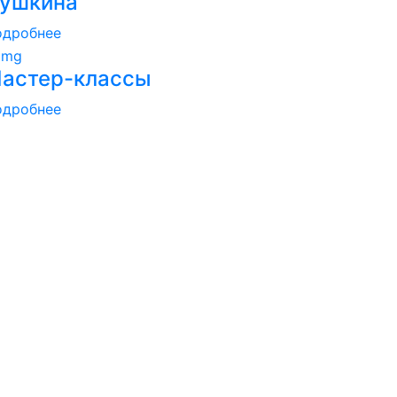
ушкина
одробнее
астер-классы
одробнее