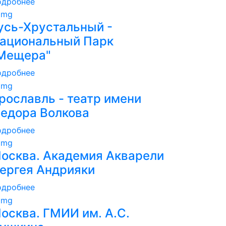
одробнее
усь-Хрустальный -
ациональный Парк
Мещера"
одробнее
рославль - театр имени
едора Волкова
одробнее
осква. Академия Акварели
ергея Андрияки
одробнее
осква. ГМИИ им. А.С.