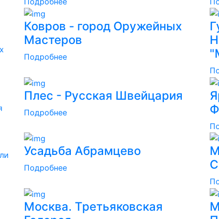
Подробнее
П
Ковров - город Оружейных
Г
Мастеров
Н
х
"
Подробнее
П
Плес - Русская Швейцария
Я
Ф
я
Подробнее
П
Усадьба Абрамцево
М
ли
С
Подробнее
П
Москва. Третьяковская
М