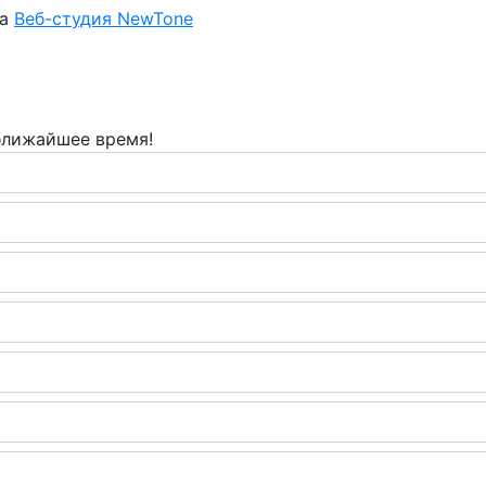
ка
Веб-студия NewTone
 ближайшее время!