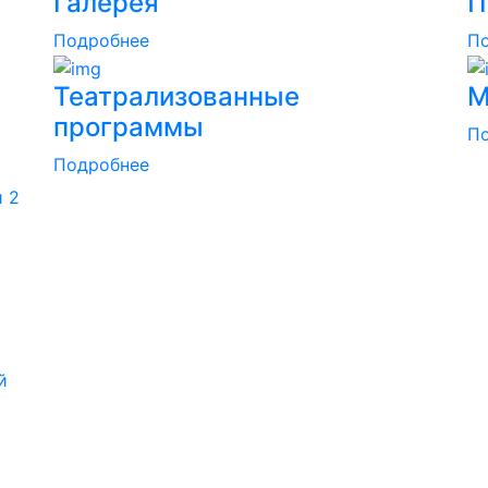
Галерея
П
Подробнее
П
Театрализованные
М
программы
П
Подробнее
й 2
й