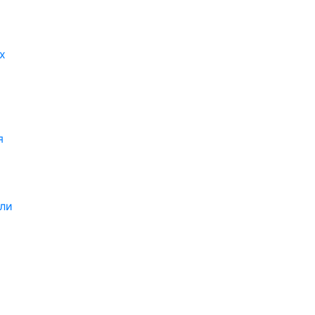
х
я
ли