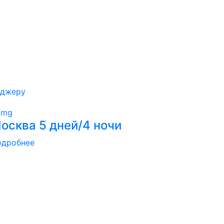
еджеру
осква 5 дней/4 ночи
одробнее