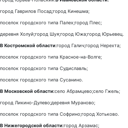
город Гаврилов Посад;
город Кинешма;
поселок городского типа Палех;
город Плес;
деревня Холуй;
город Шуя;
город Южа;
город Юрьевец.
В Костромской области
:
город Галич;
город Нерехта;
поселок городского типа Красное-на-Волге;
поселок городского типа Судиславль;
поселок городского типа Сусанино.
В Московской области:
село Абрамцево;
село Гжель;
город Ликино-Дулево;
деревня Мураново;
поселок городского типа Софрино;
город Хотьково.
В Нижегородской области:
город Арзамас;