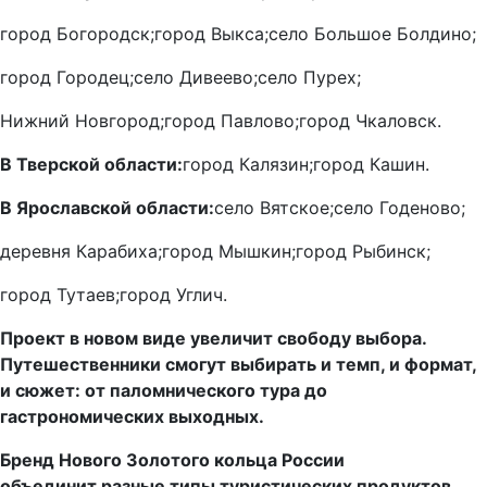
город Богородск;
город Выкса;
село Большое Болдино;
город Городец;
село Дивеево;
село Пурех;
Нижний Новгород;
город Павлово;
город Чкаловск.
В Тверской области:
город Калязин;
город Кашин.
В Ярославской области:
село Вятское;
село Годеново;
деревня Карабиха;
город Мышкин;
город Рыбинск;
город Тутаев;
город Углич.
Проект в новом виде увеличит свободу выбора.
Путешественники смогут выбирать и темп, и формат,
и сюжет: от паломнического тура до
гастрономических выходных.
Бренд Нового Золотого кольца России
объединит разные типы туристических продуктов,