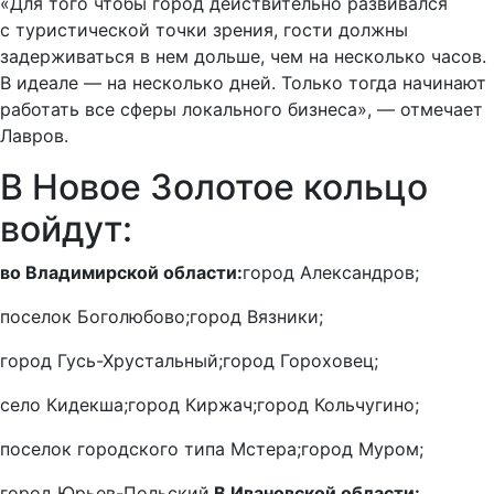
«Для того чтобы город действительно развивался
с туристической точки зрения, гости должны
задерживаться в нем дольше, чем на несколько часов.
В идеале — на несколько дней. Только тогда начинают
работать все сферы локального бизнеса», — отмечает
Лавров.
В Новое Золотое кольцо
войдут:
во Владимирской области:
город Александров;
поселок Боголюбово;
город Вязники;
город Гусь-Хрустальный;
город Гороховец;
село Кидекша;
город Киржач;
город Кольчугино;
поселок городского типа Мстера;
город Муром;
город Юрьев-Польский.
В Ивановской области: